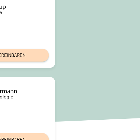
rup
e
EREINBAREN
ermann
ologie
EREINBAREN