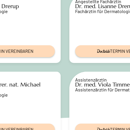
Angestellte Fachärztin
n Drerup
Dr. med. Lisanne Dre
ogie
Fachärztin für Dermatologi
IN VEREINBAREN
TERMIN V
Assistenzärztin
 rer. nat. Michael
Dr. med. Viola Timm
Assistenzärztin für Dermat
ogie
IN VEREINBAREN
TERMIN V