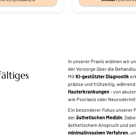
In unserer Praxis widmen wir 
der Vorsorge über die Behandlun
ältiges
Mit
KI-gestützter Diagnostik
er
präzise und frühzeitig, während
Hauterkrankungen
– von akute
wie
Psoriasis
oder
Neurodermit
Ein besonderer Fokus unserer Pr
der
ästhetischen Medizin
. Dabe
ästhetischem Anspruch und set
minimalinvasiven Verfahren
, u