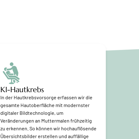
KI-Hautkrebs
Opera
In der Hautkrebsvorsorge erfassen wir die
In unsere
gesamte Hautoberfläche mit modernster
tumorchir
digitaler Bildtechnologie, um
Anästhesi
Veränderungen an Muttermalen frühzeitig
Patholog
zu erkennen. So können wir hochauflösende
Entfernu
Übersichtsbilder erstellen und auffällige
stationär