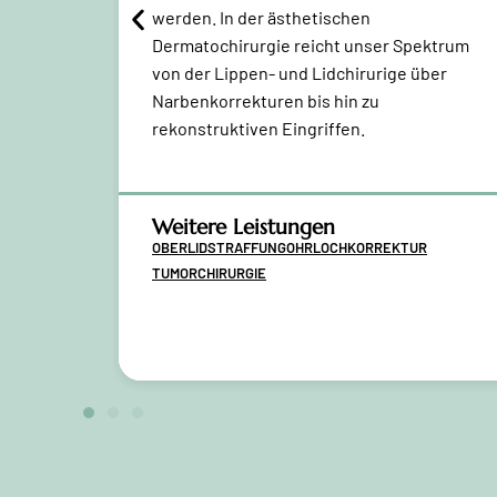
 zu einem
werden.
In der ästhetischen
e KI-
Dermatochirurgie reicht unser Spektrum
von der Lippen- und Lidchirurige über
en zu
Narbenkorrekturen bis hin zu
rekonstruktiven Eingriffen.
Weitere Leistungen
REENING
OBERLIDSTRAFFUNG
OHRLOCHKORREKTUR
TUMORCHIRURGIE