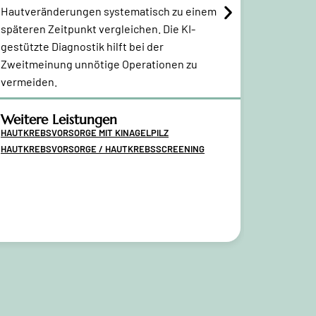
Hautveränderungen systematisch zu einem
werden.
späteren Zeitpunkt vergleichen. Die KI-
Dermatoc
gestützte Diagnostik hilft bei der
von der L
Zweitmeinung unnötige Operationen zu
Narbenkor
vermeiden.
rekonstru
Weitere Leistungen
HAUTKREBSVORSORGE MIT KI
NAGELPILZ
Weitere
HAUTKREBSVORSORGE / HAUTKREBSSCREENING
OBERLIDS
TUMORCHIR